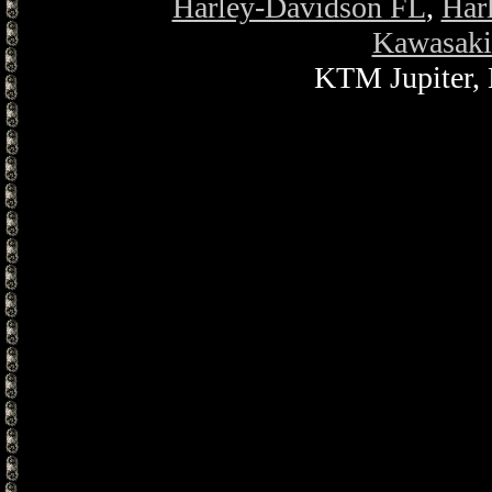
Harley-Davidson FL
,
Har
Kawasaki
KTM Jupiter