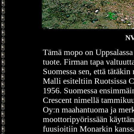
NV
Tämä mopo on Uppsalassa 
tuote. Firman tapa valtuutt
Suomessa sen, että tätäkin 
Malli esiteltiin Ruotsissa
1956. Suomessa ensimmäi
Crescent nimellä tammiku
Oy:n maahantuoma ja mer
moottoripyörissään käyttä
fuusioitiin Monarkin kanss